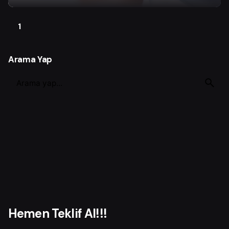
1
Arama Yap
S
e
a
r
c
h
f
o
r
Hemen Teklif Al!!!