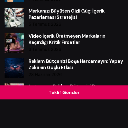
Markanızı Büyüten Gizli Güç: İçerik
Pazarlaması Stratejisi
5 Temmuz 2026
Video İçerik Üretmeyen Markaların
Kaçırdığı Kritik Fırsatlar
3 Temmuz 2026
Reklam Bütçenizi Boşa Harcamayın: Yapay
Zekânın Güçlü Etkisi
28 Haziran 2026
Instagram Reklam Bütçenizi Boşa
Teklif Gönder
Harcamayın: Güçlü Verim Rehberi
25 Haziran 2026
Web Sitesi Neden Markalar İçin Güçlü Bir
Satış Makinesidir?
21 Haziran 2026