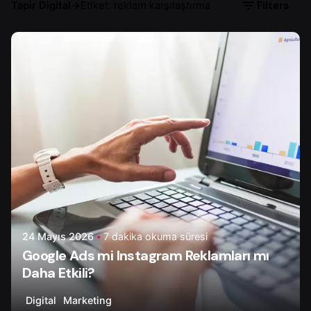
Filters
Tapir Digital
→
Etiket: reklam karşılaştırma
Yazar
Ayşenur D.
24 Mayıs 2026
7 dakika okuma süresi
Google Ads mi Instagram Reklamları mı
Daha Etkili?
Digital
Marketing