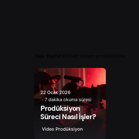
Tapir Digital
→
Etiket: reklam prodüksiyonu
Yazar
Esat B.
22 Ocak 2026
7 dakika okuma süresi
Prodüksiyon
Süreci Nasıl İşler?
Video Prodüksiyon