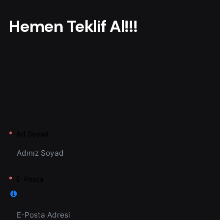
r
Hemen Teklif Al!!!
Ad Soyad
E-Posta