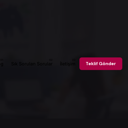
og
Sık Sorulan Sorular
İletişim
Teklif Gönder