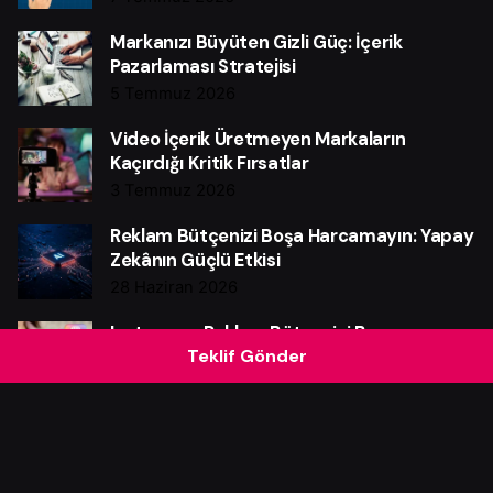
Markanızı Büyüten Gizli Güç: İçerik
Pazarlaması Stratejisi
5 Temmuz 2026
Video İçerik Üretmeyen Markaların
Kaçırdığı Kritik Fırsatlar
3 Temmuz 2026
Reklam Bütçenizi Boşa Harcamayın: Yapay
Zekânın Güçlü Etkisi
28 Haziran 2026
Instagram Reklam Bütçenizi Boşa
Teklif Gönder
Harcamayın: Güçlü Verim Rehberi
25 Haziran 2026
Web Sitesi Neden Markalar İçin Güçlü Bir
Satış Makinesidir?
21 Haziran 2026