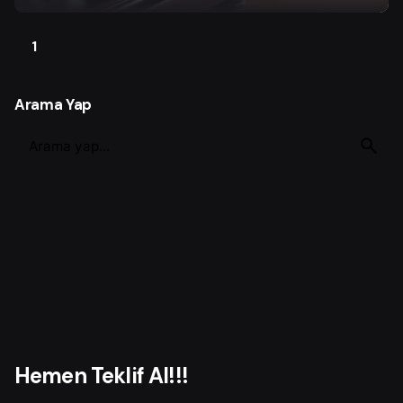
1
Arama Yap
S
e
a
r
c
h
f
o
r
Hemen Teklif Al!!!