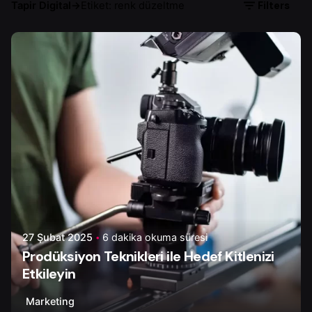
Filters
Tapir Digital
→
Etiket: renk düzeltme
Yazar
Serhat K.
27 Şubat 2025
6 dakika okuma süresi
Prodüksiyon Teknikleri ile Hedef Kitlenizi
Etkileyin
Marketing