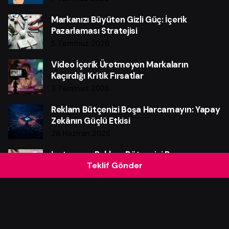
Markanızı Büyüten Gizli Güç: İçerik
Pazarlaması Stratejisi
5 Temmuz 2026
Video İçerik Üretmeyen Markaların
Kaçırdığı Kritik Fırsatlar
3 Temmuz 2026
Reklam Bütçenizi Boşa Harcamayın: Yapay
Zekânın Güçlü Etkisi
28 Haziran 2026
Instagram Reklam Bütçenizi Boşa
Teklif Gönder
Harcamayın: Güçlü Verim Rehberi
25 Haziran 2026
Web Sitesi Neden Markalar İçin Güçlü Bir
Satış Makinesidir?
21 Haziran 2026