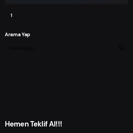
1
Arama Yap
S
e
a
r
c
h
f
o
r
Hemen Teklif Al!!!