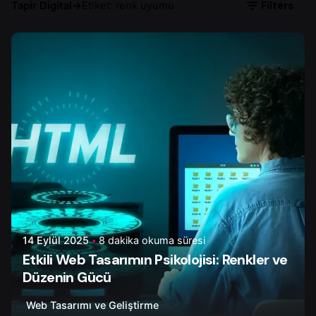
Filters
Tapir Digital
→
Etiket: renk uyumu
Yazar
Onur Ç.
14 Eylül 2025
8 dakika okuma süresi
Etkili Web Tasarımın Psikolojisi: Renkler ve
Düzenin Gücü
Web Tasarımı ve Geliştirme