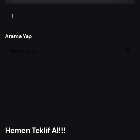
1
Arama Yap
S
e
a
r
c
h
f
o
r
Hemen Teklif Al!!!