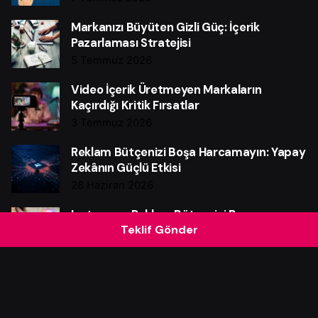
Markanızı Büyüten Gizli Güç: İçerik
Pazarlaması Stratejisi
5 Temmuz 2026
Video İçerik Üretmeyen Markaların
Kaçırdığı Kritik Fırsatlar
3 Temmuz 2026
Reklam Bütçenizi Boşa Harcamayın: Yapay
Zekânın Güçlü Etkisi
28 Haziran 2026
Instagram Reklam Bütçenizi Boşa
Teklif Gönder
Harcamayın: Güçlü Verim Rehberi
25 Haziran 2026
Web Sitesi Neden Markalar İçin Güçlü Bir
Satış Makinesidir?
21 Haziran 2026