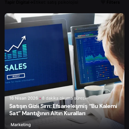
Filters
Tapir Digital
→
Etiket: satış psikolojisi
Yazar
Serhat K.
16 Nisan 2026
8 dakika okuma süresi
Satışın Gizli Sırrı: Efsaneleşmiş “Bu Kalemi
Sat” Mantığının Altın Kuralları
Marketing