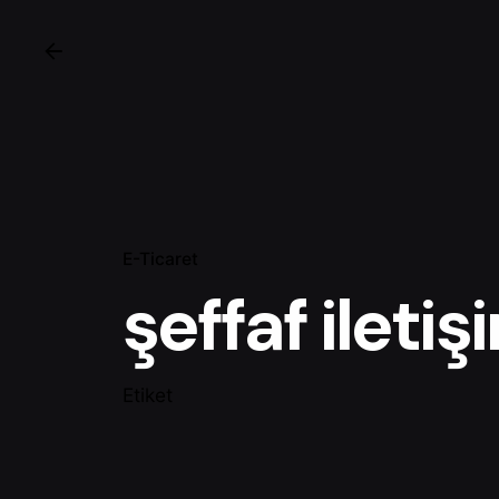
E-Ticaret
şeffaf iletiş
Etiket