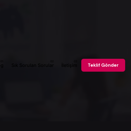
og
Sık Sorulan Sorular
İletişim
Teklif Gönder