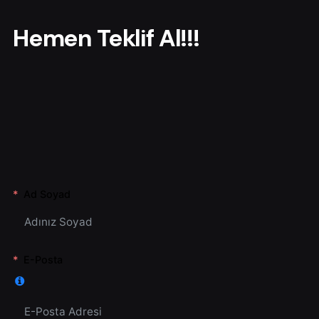
r
Hemen Teklif Al!!!
Ad Soyad
E-Posta