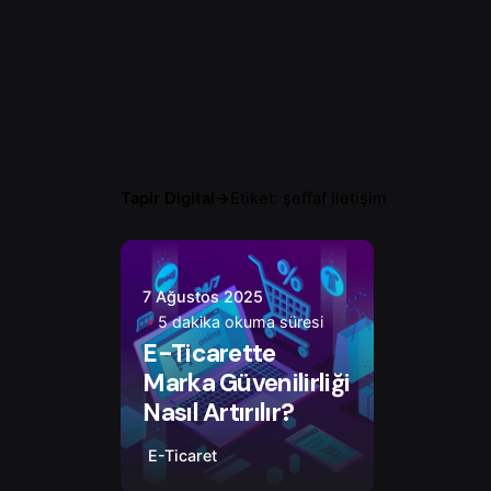
Tapir Digital
→
Etiket: şeffaf iletişim
Yazar
Onur Ç.
7 Ağustos 2025
5 dakika okuma süresi
E-Ticarette
Marka Güvenilirliği
Nasıl Artırılır?
E-Ticaret