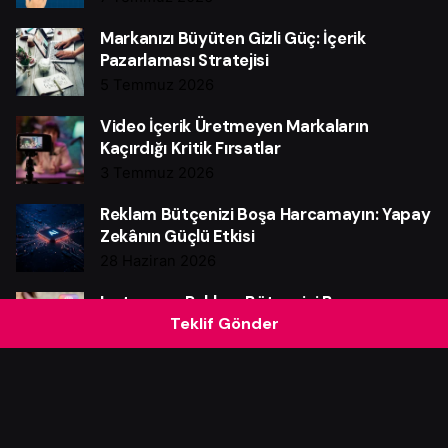
Markanızı Büyüten Gizli Güç: İçerik
Pazarlaması Stratejisi
5 Temmuz 2026
Video İçerik Üretmeyen Markaların
Kaçırdığı Kritik Fırsatlar
3 Temmuz 2026
Reklam Bütçenizi Boşa Harcamayın: Yapay
Zekânın Güçlü Etkisi
28 Haziran 2026
Instagram Reklam Bütçenizi Boşa
Teklif Gönder
Harcamayın: Güçlü Verim Rehberi
25 Haziran 2026
Web Sitesi Neden Markalar İçin Güçlü Bir
Satış Makinesidir?
21 Haziran 2026