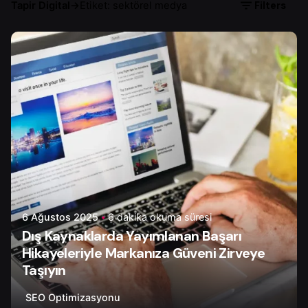
Filters
Tapir Digital
→
Etiket: sektörel medya
Yazar
Onur Ç.
6 Ağustos 2025
6 dakika okuma süresi
Dış Kaynaklarda Yayımlanan Başarı
Hikayeleriyle Markanıza Güveni Zirveye
Taşıyın
SEO Optimizasyonu