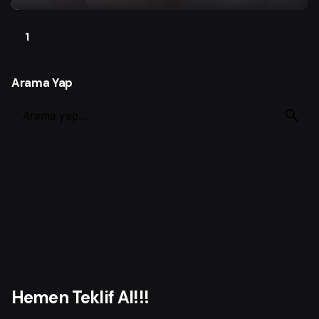
1
Arama Yap
S
e
a
r
c
h
f
o
r
Hemen Teklif Al!!!