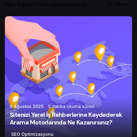
Filters
Tapir Digital
→
Etiket: seo danışmanlığı
Yazar
Onur Ç.
6 Ağustos 2025
5 dakika okuma süresi
Sitenizi Yerel İş Rehberlerine Kaydederek
Arama Motorlarında Ne Kazanırsınız?
SEO Optimizasyonu