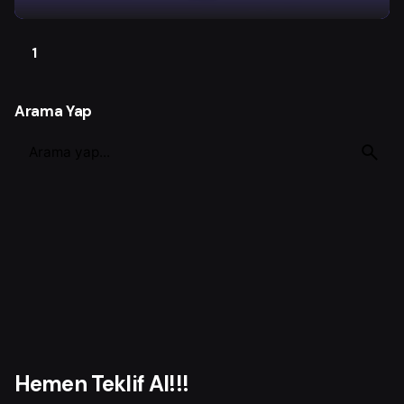
1
Arama Yap
S
e
a
r
c
h
f
o
r
Hemen Teklif Al!!!