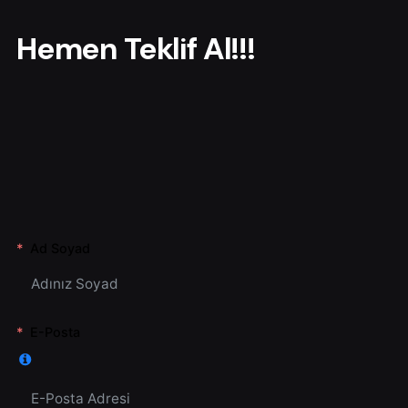
r
Hemen Teklif Al!!!
Ad Soyad
E-Posta