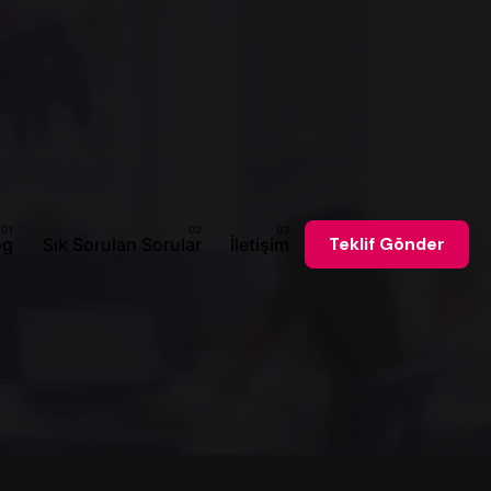
og
Sık Sorulan Sorular
İletişim
Teklif Gönder