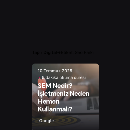
Tapir Digital
→
Etiket: Seo Farkı
10 Temmuz 2025
Yazar
6 dakika okuma süresi
Çiğdem Y.
SEM Nedir?
İşletmeniz Neden
Hemen
Kullanmalı?
Google