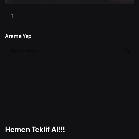
1
Arama Yap
S
e
a
r
c
h
f
o
r
Hemen Teklif Al!!!