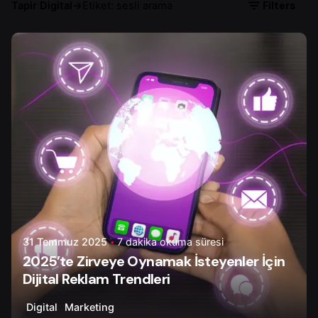
Filters
Tapir Digital
→
Etiket: sesli arama
Yazar
Ayşenur D.
31 Temmuz 2025
7 dakika okuma süresi
2025’te Zirveye Oynamak İsteyenler İçin
Dijital Reklam Trendleri
Digital
Marketing