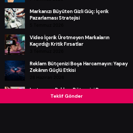
Markanızı Büyüten Gizli Güç: İçerik
Pazarlaması Stratejisi
5 Temmuz 2026
Video İçerik Üretmeyen Markaların
Kaçırdığı Kritik Fırsatlar
3 Temmuz 2026
Reklam Bütçenizi Boşa Harcamayın: Yapay
Zekânın Güçlü Etkisi
28 Haziran 2026
Instagram Reklam Bütçenizi Boşa
Teklif Gönder
Harcamayın: Güçlü Verim Rehberi
25 Haziran 2026
Web Sitesi Neden Markalar İçin Güçlü Bir
Satış Makinesidir?
21 Haziran 2026