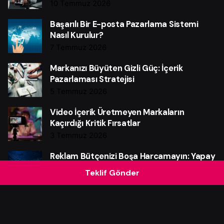
10 Temmuz 2026
Başarılı Bir E-posta Pazarlama Sistemi
Nasıl Kurulur?
7 Temmuz 2026
Markanızı Büyüten Gizli Güç: İçerik
Pazarlaması Stratejisi
5 Temmuz 2026
Video İçerik Üretmeyen Markaların
Kaçırdığı Kritik Fırsatlar
3 Temmuz 2026
Reklam Bütçenizi Boşa Harcamayın: Yapay
Zekânın Güçlü Etkisi
Teklif Gönder
28 Haziran 2026
Instagram Reklam Bütçenizi Boşa
Harcamayın: Güçlü Verim Rehberi
25 Haziran 2026