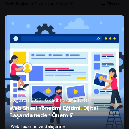
Filters
Tapir Digital
→
Etiket: site güvenliği
Yazar
Onur Ç.
6 Ağustos 2025
6 dakika okuma süresi
Web Sitesi Yönetimi Eğitimi, Dijital
Başarıda neden Önemli?
Web Tasarımı ve Geliştirme