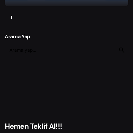
1
Arama Yap
S
e
a
r
c
h
f
o
r
Hemen Teklif Al!!!