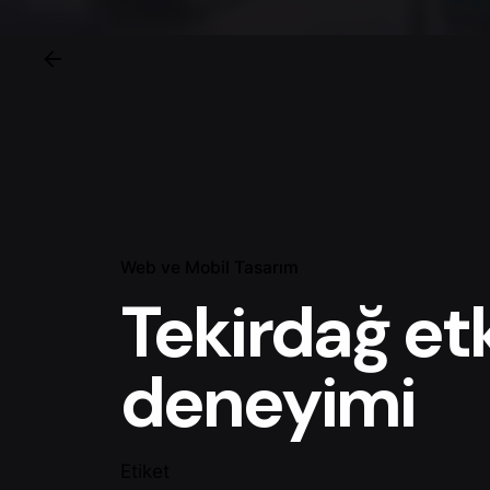
Web ve Mobil Tasarım
Tekirdağ etk
deneyimi
Etiket