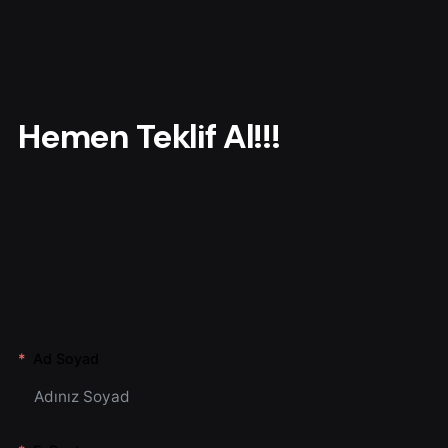
h
f
o
r
Hemen Teklif Al!!!
Ad Soyad