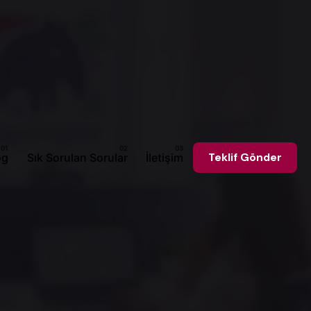
og
Sık Sorulan Sorular
İletişim
Teklif Gönder