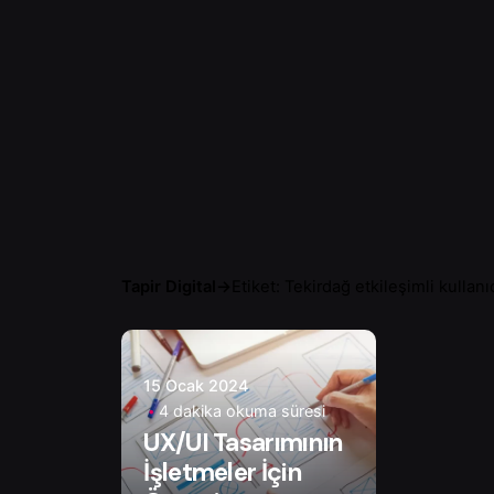
Tapir Digital
→
Etiket: Tekirdağ etkileşimli kullan
Yazar
Onur Ç.
15 Ocak 2024
4 dakika okuma süresi
UX/UI Tasarımının
İşletmeler İçin