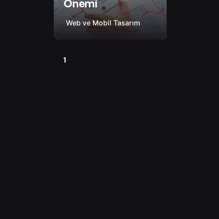
Önemi
Web ve Mobil Tasarım
1