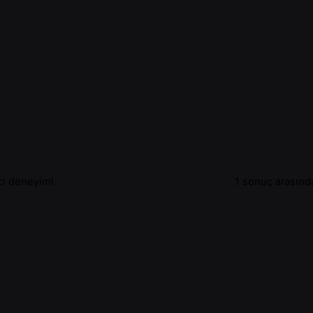
ıcı deneyimi
1 sonuç arasında