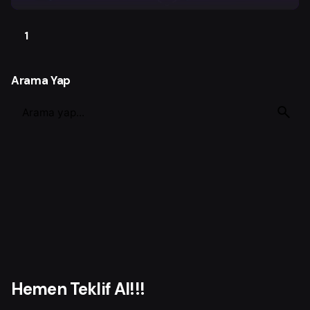
1
Arama Yap
S
e
a
r
c
h
f
o
r
Hemen Teklif Al!!!