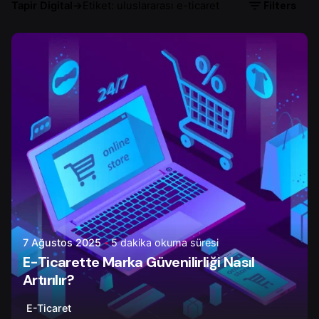
Filters
Tapir Digital
→
Etiket: uluslararası e-ticaret
Yazar
Onur Ç.
7 Ağustos 2025
5 dakika okuma süresi
E-Ticarette Marka Güvenilirliği Nasıl
Artırılır?
E-Ticaret