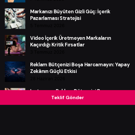
Markanızı Büyüten Gizli Güç: İçerik
Pazarlaması Stratejisi
5 Temmuz 2026
Video İçerik Üretmeyen Markaların
Kaçırdığı Kritik Fırsatlar
3 Temmuz 2026
Reklam Bütçenizi Boşa Harcamayın: Yapay
Zekânın Güçlü Etkisi
28 Haziran 2026
Instagram Reklam Bütçenizi Boşa
Teklif Gönder
Harcamayın: Güçlü Verim Rehberi
25 Haziran 2026
Web Sitesi Neden Markalar İçin Güçlü Bir
Satış Makinesidir?
21 Haziran 2026