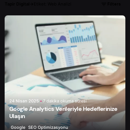
Filters
Tapir Digital
→
Etiket: Web Analizi
Yazar
Çiğdem Y.
24 Nisan 2025
7 dakika okuma süresi
Google Analytics Verileriyle Hedeflerinize
Ulaşın
Google
SEO Optimizasyonu