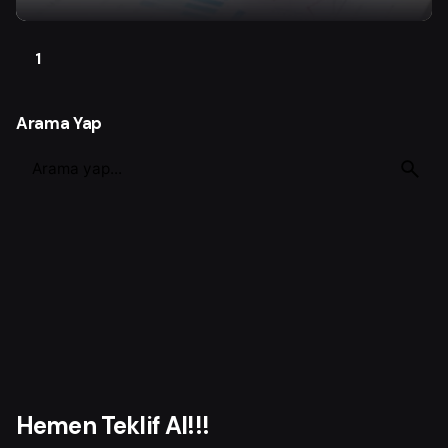
1
Arama Yap
S
e
a
r
c
h
f
o
r
Hemen Teklif Al!!!