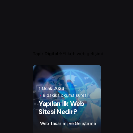
Tapir Digital
→
Etiket: web gelişimi
Yazar
Onur Ç.
1 Ocak 2026
8 dakika okuma süresi
Yapılan İlk Web
Sitesi Nedir?
Web Tasarımı ve Geliştirme