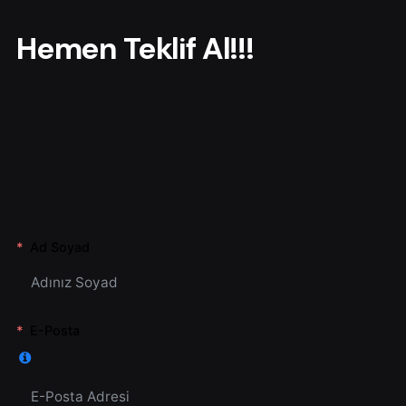
r
Hemen Teklif Al!!!
Ad Soyad
E-Posta