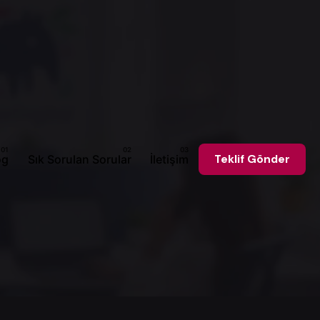
og
Sık Sorulan Sorular
İletişim
Teklif Gönder