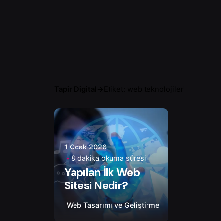
Tapir Digital
→
Etiket: web teknolojileri
Yazar
Onur Ç.
1 Ocak 2026
8 dakika okuma süresi
Yapılan İlk Web
Sitesi Nedir?
Web Tasarımı ve Geliştirme