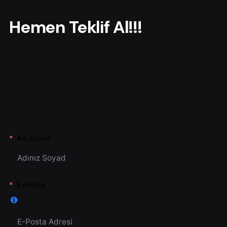
r
Hemen Teklif Al!!!
Ad Soyad
E-Posta