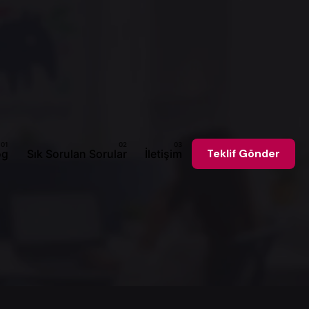
og
Sık Sorulan Sorular
İletişim
Teklif Gönder