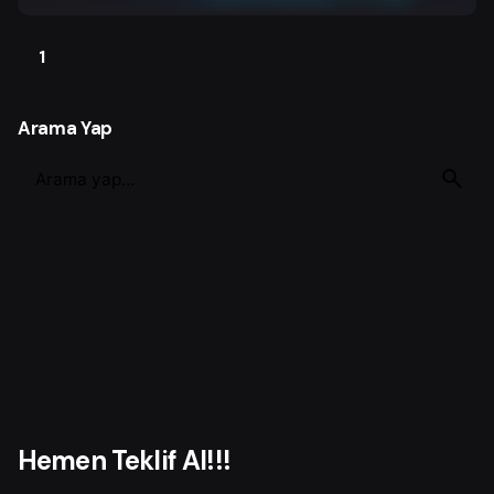
1
Arama Yap
S
e
a
r
c
h
f
o
r
Hemen Teklif Al!!!