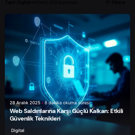
Filters
Tapir Digital
→
Etiket: XSS koruması
Yazar
Ayşenur D.
28 Aralık 2025
8 dakika okuma süresi
Web Saldırılarına Karşı Güçlü Kalkan: Etkili
Güvenlik Teknikleri
Digital