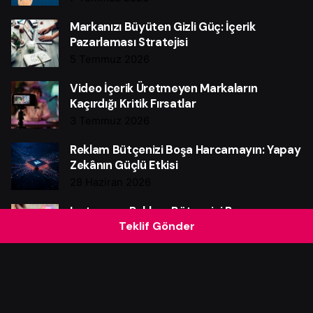
Markanızı Büyüten Gizli Güç: İçerik
Pazarlaması Stratejisi
5 Temmuz 2026
Video İçerik Üretmeyen Markaların
Kaçırdığı Kritik Fırsatlar
3 Temmuz 2026
Reklam Bütçenizi Boşa Harcamayın: Yapay
Zekânın Güçlü Etkisi
28 Haziran 2026
Instagram Reklam Bütçenizi Boşa
Teklif Gönder
Harcamayın: Güçlü Verim Rehberi
25 Haziran 2026
Web Sitesi Neden Markalar İçin Güçlü Bir
Satış Makinesidir?
21 Haziran 2026