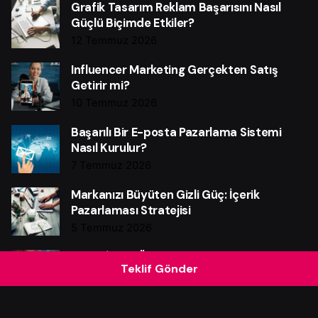
Grafik Tasarım Reklam Başarısını Nasıl
Güçlü Biçimde Etkiler?
12 Temmuz 2026
Influencer Marketing Gerçekten Satış
Getirir mi?
10 Temmuz 2026
Başarılı Bir E-posta Pazarlama Sistemi
Nasıl Kurulur?
7 Temmuz 2026
Markanızı Büyüten Gizli Güç: İçerik
Pazarlaması Stratejisi
5 Temmuz 2026
Video İçerik Üretmeyen Markaların
Teklif Gönder
Kaçırdığı Kritik Fırsatlar
3 Temmuz 2026