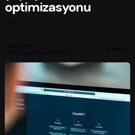
optimizasyonu
Etiket
Tapir Digital
→
Filters
Etiket: yapay zeka optimizasyonu
Yazar
Çiğdem Y.