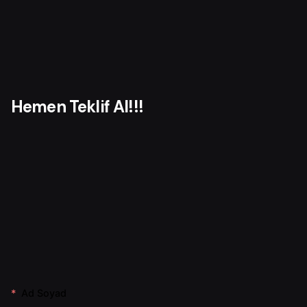
f
o
r
Hemen Teklif Al!!!
Ad Soyad