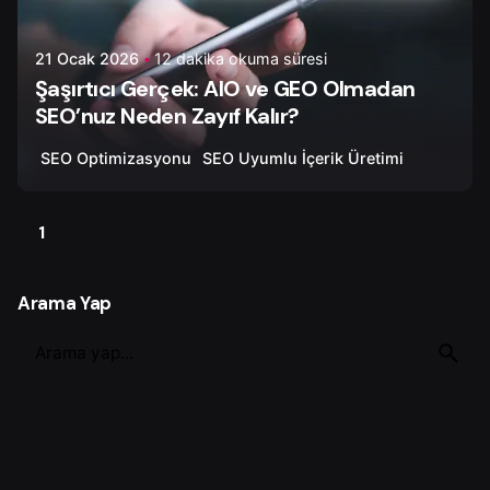
21 Ocak 2026
12 dakika okuma süresi
Şaşırtıcı Gerçek: AIO ve GEO Olmadan
SEO’nuz Neden Zayıf Kalır?
SEO Optimizasyonu
SEO Uyumlu İçerik Üretimi
1
Arama Yap
S
e
a
r
c
h