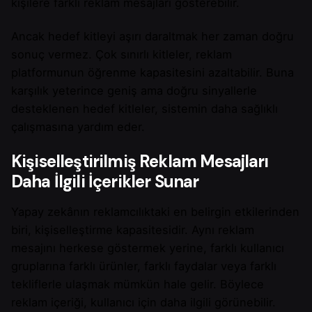
kişilere farklı reklam mesajları gösterebilir.
Ancak hedef kitleyi aşırı daraltmak her zaman doğru
sonuç vermez. Çok sınırlı kitleler, reklam
platformunun öğrenme kapasitesini azaltabilir. Buna
karşılık yeterince geniş ama doğru sinyallerle
desteklenen hedef kitleler, sistemin daha sağlıklı
çalışmasına yardım eder.
Kişiselleştirilmiş Reklam Mesajları
Daha İlgili İçerikler Sunar
Yapay zekânın reklamcılıktaki en belirgin etkilerinden
biri, kişiselleştirme kapasitesidir. Aynı reklam
mesajını herkese göstermek yerine, farklı kullanıcı
gruplarına farklı ürünler, farklı faydalar veya farklı
tekliflerle ulaşmak mümkün hale gelir. Böylece
reklam içeriği, kullanıcı için daha ilgili görünebilir.