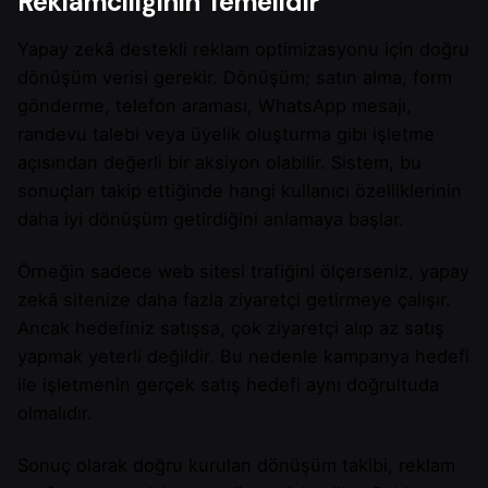
Reklamcılığının Temelidir
Yapay zekâ destekli reklam optimizasyonu için doğru
dönüşüm verisi gerekir. Dönüşüm; satın alma, form
gönderme, telefon araması, WhatsApp mesajı,
randevu talebi veya üyelik oluşturma gibi işletme
açısından değerli bir aksiyon olabilir. Sistem, bu
sonuçları takip ettiğinde hangi kullanıcı özelliklerinin
daha iyi dönüşüm getirdiğini anlamaya başlar.
Örneğin sadece web sitesi trafiğini ölçerseniz, yapay
zekâ sitenize daha fazla ziyaretçi getirmeye çalışır.
Ancak hedefiniz satışsa, çok ziyaretçi alıp az satış
yapmak yeterli değildir. Bu nedenle kampanya hedefi
ile işletmenin gerçek satış hedefi aynı doğrultuda
olmalıdır.
Sonuç olarak doğru kurulan dönüşüm takibi, reklam