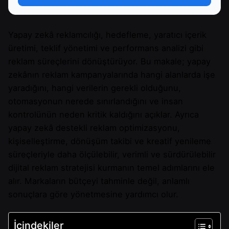
Yapay zekâ reklamcılığı, hedefleme, yaratıcı içerik
üretimi, teklif yönetimi ve performans analizi gibi
reklam süreçlerini dönüştürüyor. Bu makale; yapay
zekânın reklam kampanyalarında hangi alanlarda işe
yaradığını, hangi verilerin gerekli olduğunu,
otomasyonun nerede sınırlandığını ve insan
kontrolünün neden kritik kaldığını açıklar. Ayrıca
yapay zekâ destekli reklam optimizasyonu,
kişiselleştirme, dönüşüm takibi ve kreatif yenileme
süreçleriyle daha ölçülebilir, verimli ve sürdürülebilir
dijital reklam stratejisi kurmanın temel adımlarını ele
alır. Markaların bütçeyi tahminle değil, anlamlı
sonuçlara göre yönetmesine yardımcı olur.
İçindekiler