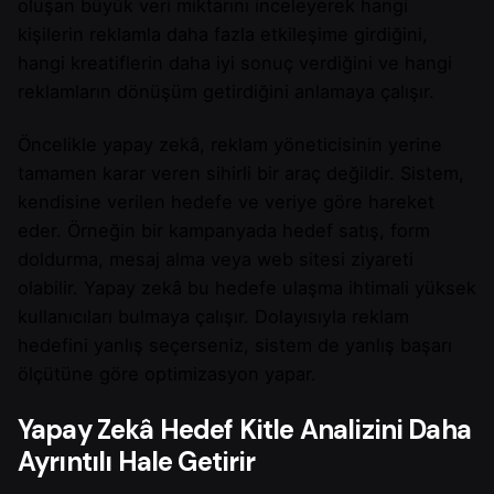
oluşan büyük veri miktarını inceleyerek hangi
kişilerin reklamla daha fazla etkileşime girdiğini,
hangi kreatiflerin daha iyi sonuç verdiğini ve hangi
reklamların dönüşüm getirdiğini anlamaya çalışır.
Öncelikle yapay zekâ, reklam yöneticisinin yerine
tamamen karar veren sihirli bir araç değildir. Sistem,
kendisine verilen hedefe ve veriye göre hareket
eder. Örneğin bir kampanyada hedef satış, form
doldurma, mesaj alma veya web sitesi ziyareti
olabilir. Yapay zekâ bu hedefe ulaşma ihtimali yüksek
kullanıcıları bulmaya çalışır. Dolayısıyla reklam
hedefini yanlış seçerseniz, sistem de yanlış başarı
ölçütüne göre optimizasyon yapar.
Yapay Zekâ Hedef Kitle Analizini Daha
Ayrıntılı Hale Getirir