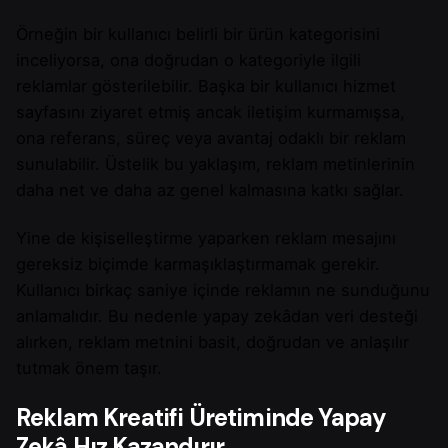
Örneğin bir kullanıcı belirli bir ürün kategorisini
inceliyorsa, ona doğrudan o kategoriyle ilgili
reklamlar gösterilebilir. Başka bir kullanıcı hizmet
sayfasını ziyaret etmiş ancak iletişim kurmamışsa,
ona referans, süreç veya avantaj odaklı bir reklam
sunulabilir. Üstelik bu yaklaşım, reklam metinlerinin
daha net ve daha az genel kalmasına katkı sağlar.
Yine de kişiselleştirme yaparken reklam mesajını
gereksiz biçimde karmaşıklaştırmamak gerekir.
Kullanıcı birkaç saniye içinde reklamın ne sunduğunu
anlamalıdır. Bu nedenle yapay zekâdan veri desteği
alırken, reklam metnini basit, doğrudan ve anlaşılır
tutmak önem taşır.
Reklam Kreatifi Üretiminde Yapay
Zekâ Hız Kazandırır