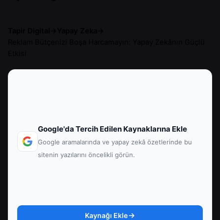
Tapir Digital
→
Yapay Zeka
→
Reklam Bütçenizi Boşa Harcamayın: Yapay Zekânın Güçlü
Etkisi
Google'da Tercih Edilen Kaynaklarına Ekle
Google aramalarında ve yapay zekâ özetlerinde bu
sitenin yazılarını öncelikli görün.
Kaynağı Ekle