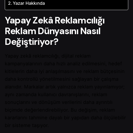
Yazar Hakkında
Yapay Zekâ Reklamcılığı
Reklam Dünyasını Nasıl
Değiştiriyor?
Yapay zekâ reklamcılığı, dijital reklam
kampanyalarının daha hızlı analiz edilmesini, hedef
kitlelerin daha iyi anlaşılmasını ve reklam bütçesinin
daha kontrollü yönetilmesini sağlayan bir çalışma
alanıdır. Markalar artık yalnızca reklam yayınlamıyor;
aynı zamanda kullanıcı davranışlarını, reklam
sonuçlarını ve dönüşüm verilerini daha ayrıntılı
biçimde değerlendirebiliyor. Bu değişim, reklam
kararlarını tahmine dayalı bir yapıdan daha ölçülebilir
bir sisteme taşıyor.