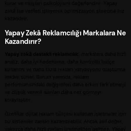
kurar ve müşteri psikolojisini değerlendirir. Yapay
zekâ ise verileri işleyerek optimizasyon sürecine hız
kazandırır.
Yapay Zekâ Reklamcılığı Markalara Ne
Kazandırır?
Yapay zekâ destekli reklamcılık
, markalara daha hızlı
analiz, daha iyi hedefleme, daha kontrollü bütçe
kullanımı ve daha fazla reklam varyasyonu oluşturma
imkânı sunar. Bunun yanında, reklam
performansındaki değişimleri daha erken fark etmeyi
ve düşük verimli alanları daha net görmeyi
kolaylaştırır.
Özellikle dijital reklam bütçesi kullanan işletmeler için
bu sistemler zaman kazandırabilir. Ancak asıl değer,
yalnızca daha hızlı reklam üretmekten gelmez. Yapay