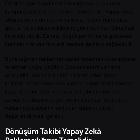
Özellikle çok sayıda reklam varyasyonu bulunan
kampanyalarda manuel takip zorlaşabilir. Yapay zekâ,
tıklama oranı, dönüşüm maliyeti, reklam harcaması
getirisi ve kullanıcı etkileşimi gibi metrikleri daha hızlı
karşılaştırabilir. Dahası, düşük performans gösteren
içeriklerin erken fark edilmesine de katkı sağlayabilir.
Buna rağmen reklam bütçesini tamamen otomasyona
bırakmak doğru değildir. Çünkü sistem yalnızca
ölçebildiği sonuçlara göre hareket eder. Satış
kalitesi, müşterinin uzun vadeli değeri, teklif sonrası
kapanış oranı veya marka algısı gibi alanları her
zaman tek başına doğru yorumlayamaz. Bu yüzden
reklam yöneticisinin sonuçları düzenli olarak
değerlendirmesi gerekir.
Dönüşüm Takibi Yapay Zekâ