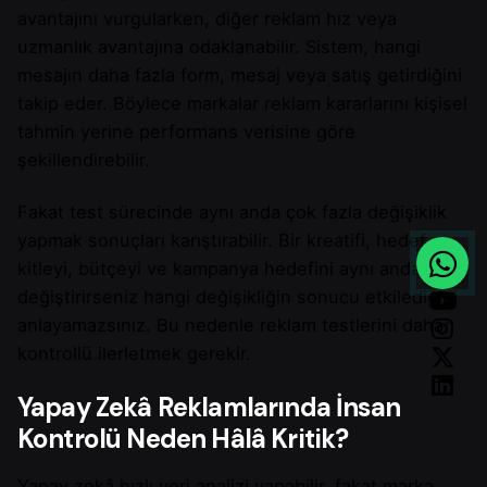
avantajını vurgularken, diğer reklam hız veya
uzmanlık avantajına odaklanabilir. Sistem, hangi
mesajın daha fazla form, mesaj veya satış getirdiğini
takip eder. Böylece markalar reklam kararlarını kişisel
tahmin yerine performans verisine göre
şekillendirebilir.
Fakat test sürecinde aynı anda çok fazla değişiklik
yapmak sonuçları karıştırabilir. Bir kreatifi, hedef
kitleyi, bütçeyi ve kampanya hedefini aynı anda
değiştirirseniz hangi değişikliğin sonucu etkilediğini
anlayamazsınız. Bu nedenle reklam testlerini daha
kontrollü ilerletmek gerekir.
Yapay Zekâ Reklamlarında İnsan
Kontrolü Neden Hâlâ Kritik?
Yapay zekâ hızlı veri analizi yapabilir, fakat marka