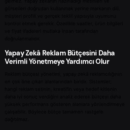
gelmez. Yapay zekânın hazırladığı metinleri ve
görselleri doğrudan kullanmak yerine markanın dili,
müşteri profili ve gerçek teklif yapısıyla uyumunu
kontrol etmek gerekir. Özellikle vaatler, ürün bilgileri
ve fiyat ifadeleri mutlaka insan tarafından
doğrulanmalıdır.
Yapay Zekâ Reklam Bütçesini Daha
Verimli Yönetmeye Yardımcı Olur
Reklam bütçesi yönetimi, yapay zekâ reklamcılığının
en çok öne çıkan alanlarından biridir. Sistemler;
hangi reklam setinin, kreatifin veya hedef kitlenin
daha iyi sonuç verdiğini analiz ederek bütçeyi daha
yüksek performans gösteren alanlara yönlendirmeye
çalışabilir. Böylece bütçe tamamen rastgele
dağıtılmaz.