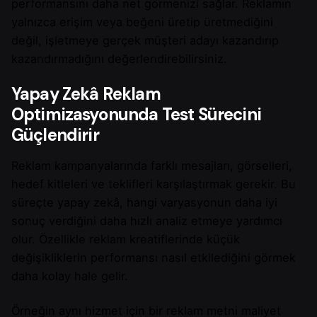
performansını daha net görmenizi sağlar. Reklamın
yalnızca erişim veya beğeni üretip üretmediğini
değil, işletmeye gerçek müşteri adayı kazandırıp
kazandırmadığını değerlendirebilirsiniz.
Yapay Zekâ Reklam
Optimizasyonunda Test Sürecini
Güçlendirir
Reklam kampanyalarında farklı mesajları, görselleri,
hedef kitleleri ve teklifleri karşılaştırmak gerekir. Bu
süreçte yapay zekâ, hangi varyasyonun daha iyi
sonuç verdiğini daha hızlı analiz etmeye yardımcı
olur. Özellikle reklam kreatiflerinde küçük
değişikliklerin performansı nasıl etkilediğini görmek
daha kolay hale gelir.
Örneğin aynı hizmet için bir reklam metni maliyet