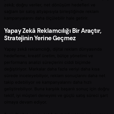
zekâ; doğru veriler, net dönüşüm hedefleri ve
sağlam bir satış altyapısıyla birleştiğinde reklam
kampanyalarını daha ölçülebilir hale getirir.
Yapay Zekâ Reklamcılığı Bir Araçtır,
Stratejinin Yerine Geçmez
Yapay zekâ reklamcılığı, dijital reklam dünyasında
hedefleme, kreatif üretim, bütçe yönetimi ve
performans analizi süreçlerini ciddi biçimde
değiştiriyor. Markalar daha fazla veriyi daha kısa
sürede inceleyebiliyor, reklam sonuçlarını daha net
takip edebiliyor ve kampanyalarını daha hızlı
geliştirebiliyor. Buna karşılık başarılı sonuç için doğru
teklif, iyi müşteri deneyimi ve güçlü satış süreci şart
olmaya devam ediyor.