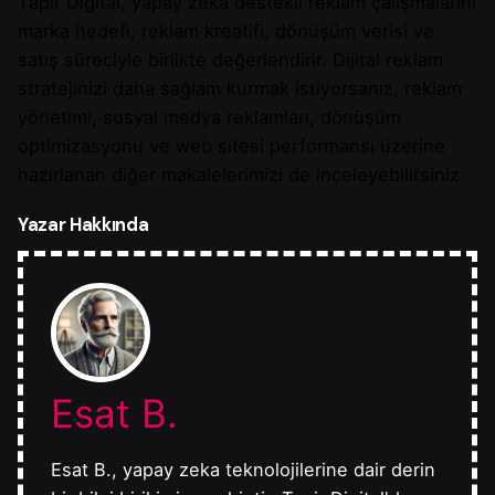
Tapir Digital, yapay zekâ destekli reklam çalışmalarını
marka hedefi, reklam kreatifi, dönüşüm verisi ve
satış süreciyle birlikte değerlendirir. Dijital reklam
stratejinizi daha sağlam kurmak istiyorsanız, reklam
yönetimi, sosyal medya reklamları, dönüşüm
optimizasyonu ve web sitesi performansı üzerine
hazırlanan diğer makalelerimizi de inceleyebilirsiniz.
Yazar Hakkında
Esat B.
Esat B., yapay zeka teknolojilerine dair derin