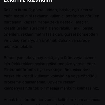
Reklam kreatifi; görsel, video, başlık, açıklama ve
çağrı metni gibi reklamın kullanıcı tarafından görülen
parçalarını kapsar. Yapay zekâ destekli araçlar,
kreatif üretim sürecini hızlandırabilir. Farklı başlık
önerileri, reklam metni taslakları, görsel konseptleri
ve video senaryoları üretmek daha kısa sürede
mümkün olabilir.
Bunun yanında yapay zekâ, aynı ürün veya hizmet
için farklı reklam açıları geliştirmenize yardım eder.
Bir kreatif ürünün fiyat avantajını öne çıkarırken,
başka bir kreatif kullanım kolaylığına veya çözdüğü
probleme odaklanabilir. Böylece reklam
kampanyasında tek bir mesaja mahkûm kalmazsınız.
Ancak hızlı üretim her zaman kaliteli reklam anlamına