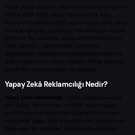
Ancak yapay zekâ tek başına reklam başarısı garanti
etmez. Zayıf teklif, yanlış müşteri profili, kötü
hazırlanmış reklam kreatifi veya yetersiz satış süreci
varsa en gelişmiş otomasyon bile beklenen sonucu
getirmez. Bu makalede yapay zekâ reklamcılığının
nasıl çalıştığını, hangi reklam süreçlerini
değiştirdiğini, markalara ne kazandırabileceğini ve
doğru kullanım için hangi noktalara dikkat edilmesi
gerektiğini detaylı biçimde ele alacağız.
Yapay Zekâ Reklamcılığı Nedir?
Yapay zekâ reklamcılığı
, reklam kampanyalarında
veri analizi, tahminleme, otomatik optimizasyon,
içerik üretimi ve hedef kitle değerlendirmesi gibi
süreçlerde yapay zekâ sistemlerinden yararlanmayı
ifade eder. Bu sistemler, reklam platformlarında