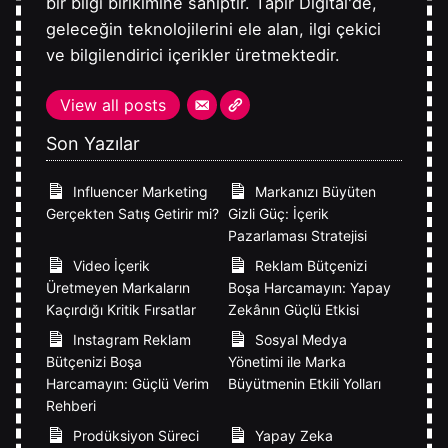
bir bilgi birikimine sahiptir. Tapir Digital'de,
geleceğin teknolojilerini ele alan, ilgi çekici
ve bilgilendirici içerikler üretmektedir.
View all posts
Son Yazılar
Influencer Marketing
Markanızı Büyüten
Gerçekten Satış Getirir mi?
Gizli Güç: İçerik
Pazarlaması Stratejisi
Video İçerik
Reklam Bütçenizi
Üretmeyen Markaların
Boşa Harcamayın: Yapay
Kaçırdığı Kritik Fırsatlar
Zekânın Güçlü Etkisi
Instagram Reklam
Sosyal Medya
Bütçenizi Boşa
Yönetimi ile Marka
Harcamayın: Güçlü Verim
Büyütmenin Etkili Yolları
Rehberi
Prodüksiyon Süreci
Yapay Zeka