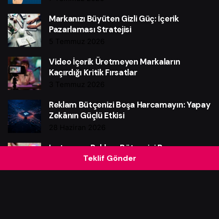
Markanızı Büyüten Gizli Güç: İçerik
Pazarlaması Stratejisi
5 Temmuz 2026
Video İçerik Üretmeyen Markaların
Kaçırdığı Kritik Fırsatlar
3 Temmuz 2026
Reklam Bütçenizi Boşa Harcamayın: Yapay
Zekânın Güçlü Etkisi
28 Haziran 2026
Instagram Reklam Bütçenizi Boşa
Teklif Gönder
Harcamayın: Güçlü Verim Rehberi
25 Haziran 2026
Web Sitesi Neden Markalar İçin Güçlü Bir
Satış Makinesidir?
21 Haziran 2026