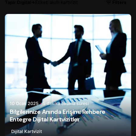
Filters
Tapir Digital
→
Etiket: akıllı kartvizit
Yazar
Tapir Digital
10 Ocak 2025
5 dakika okuma süresi
Bilgilerinize Anında Erişim: Rehbere
Entegre Dijital Kartvizitler
Dijital Kartvizit