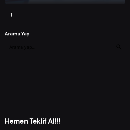
1
Arama Yap
S
e
a
r
c
h
f
o
r
Hemen Teklif Al!!!