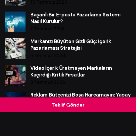
10 Temmuz 2026
Başarılı Bir E-posta Pazarlama Sistemi
Nasıl Kurulur?
7 Temmuz 2026
Markanızı Büyüten Gizli Güç: İçerik
Pazarlaması Stratejisi
5 Temmuz 2026
Video İçerik Üretmeyen Markaların
Kaçırdığı Kritik Fırsatlar
3 Temmuz 2026
Reklam Bütçenizi Boşa Harcamayın: Yapay
Zekânın Güçlü Etkisi
Teklif Gönder
28 Haziran 2026
Instagram Reklam Bütçenizi Boşa
Harcamayın: Güçlü Verim Rehberi
25 Haziran 2026