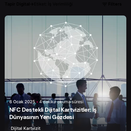
Filters
Tapir Digital
→
Etiket: İş Verimliliği
Yazar
Tapir Digital
6 Ocak 2025
4 dakika okuma süresi
NFC Destekli Dijital Kartvizitler: İş
Dünyasının Yeni Gözdesi
Dijital Kartvizit