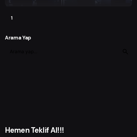
1
Arama Yap
S
e
a
r
c
h
f
o
r
Hemen Teklif Al!!!